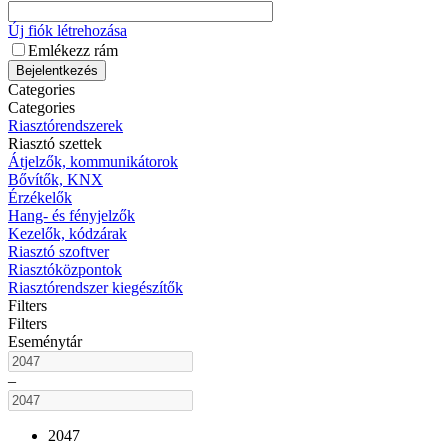
Új fiók létrehozása
Emlékezz rám
Bejelentkezés
Categories
Categories
Riasztórendszerek
Riasztó szettek
Átjelzők, kommunikátorok
Bővítők, KNX
Érzékelők
Hang- és fényjelzők
Kezelők, kódzárak
Riasztó szoftver
Riasztóközpontok
Riasztórendszer kiegészítők
Filters
Filters
Eseménytár
–
2047