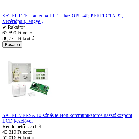
SATEL LTE + antenna LTE + ház OPU-4P, PERFECTA 32,
Vezérlőpult, lengyel,
✔ Raktáron
63,599 Ft nettó
80,771 Ft bruttó
Kosárba
SATEL VERSA 10 zónás telefon kommunikátoros riasztóközpont
LCD kezelővel
Rendelhető: 2-6 hét
43,319 Ft nettó
55,016 Ft bruttó