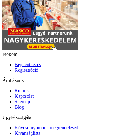
Fiókom
Bejelentkezés
Regisztráció
Áruházunk
Rólunk
Kapcsolat
Sitemap
Blog
Ügyfélszolgálat
Kövesd nyomon amegrendelésed
Kívánságlista