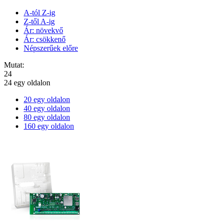
A-tól Z-ig
Z-től A-ig
Ár: növekvő
Ár: csökkenő
Népszerűek előre
Mutat:
24
24 egy oldalon
20 egy oldalon
40 egy oldalon
80 egy oldalon
160 egy oldalon