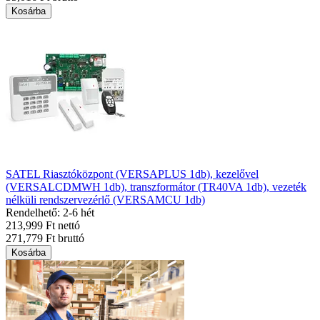
Kosárba
SATEL Riasztóközpont (VERSAPLUS 1db), kezelővel
(VERSALCDMWH 1db), transzformátor (TR40VA 1db), vezeték
nélküli rendszervezérlő (VERSAMCU 1db)
Rendelhető: 2-6 hét
213,999 Ft nettó
271,779 Ft bruttó
Kosárba