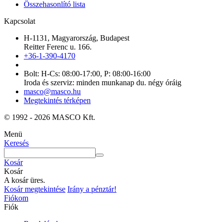
Összehasonlító lista
Kapcsolat
H-1131, Magyarország, Budapest
Reitter Ferenc u. 166.
+36-1-390-4170
Bolt: H-Cs: 08:00-17:00, P: 08:00-16:00
Iroda és szerviz: minden munkanap du. négy óráig
masco@masco.hu
Megtekintés térképen
© 1992 - 2026 MASCO Kft.
Menü
Keresés
Kosár
Kosár
A kosár üres.
Kosár megtekintése
Irány a pénztár!
Fiókom
Fiók