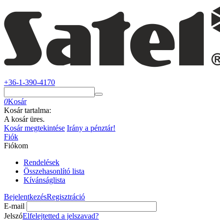
+36-1-390-4170
0
Kosár
Kosár tartalma:
A kosár üres.
Kosár megtekintése
Irány a pénztár!
Fiók
Fiókom
Rendelések
Összehasonlító lista
Kívánságlista
Bejelentkezés
Regisztráció
E-mail
Jelszó
Elfelejtetted a jelszavad?