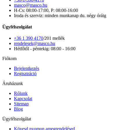
masco@masco.hu
H-Cs: 08:00-17:00, P: 08:00-16:00
Iroda és szerviz: minden munkanap du. négy óráig
Ügyfélszolgálat
+36 1 390 4170
/201 mellék
rendelesek@masco.hu
Hétfőtől - péntekig: 08:00 - 16:00
Fiókom
Bejelentkezés
Regisztráció
Áruházunk
Rólunk
Kapcsolat
Sitemap
Blog
Ügyfélszolgálat
Kövesd nyomon amegrendelésed