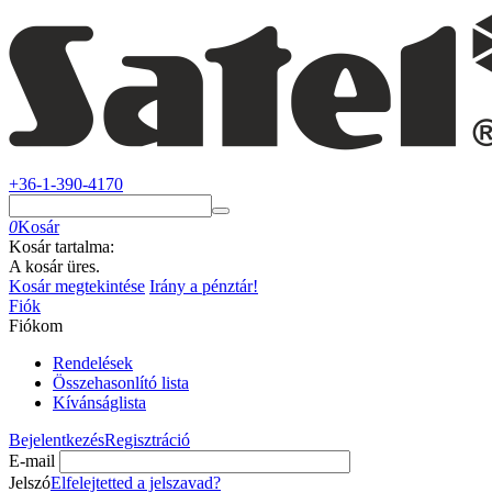
+36-1-390-4170
0
Kosár
Kosár tartalma:
A kosár üres.
Kosár megtekintése
Irány a pénztár!
Fiók
Fiókom
Rendelések
Összehasonlító lista
Kívánságlista
Bejelentkezés
Regisztráció
E-mail
Jelszó
Elfelejtetted a jelszavad?