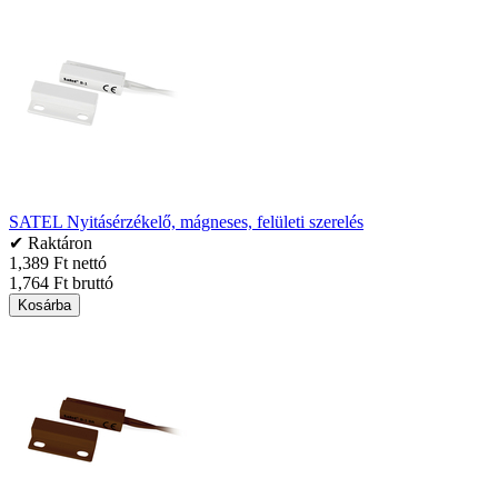
SATEL Nyitásérzékelő, mágneses, felületi szerelés
✔ Raktáron
1,389 Ft nettó
1,764 Ft bruttó
Kosárba