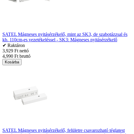
SATEL Mágneses nyitásérzékelő, mint az SK3, de szabotázzsal és
kb. 110cm-es vezetékeléssel - SK3: Mágneses nyitásérzékelő
✔ Raktáron
3,929 Ft nettó
4,990 Ft bruttó
Kosárba
SATEL Mágneses nyitásérzékelő, felületre csavarozható téglatest