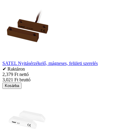
SATEL Nyitásérzékelő, mágneses, felületi szerelés
✔ Raktáron
2,379 Ft nettó
3,021 Ft bruttó
Kosárba