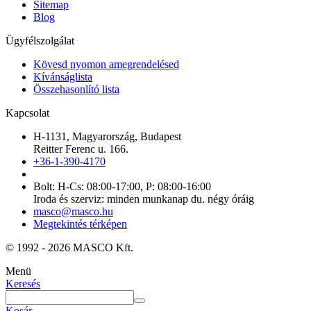
Sitemap
Blog
Ügyfélszolgálat
Kövesd nyomon amegrendelésed
Kívánságlista
Összehasonlító lista
Kapcsolat
H-1131, Magyarország, Budapest
Reitter Ferenc u. 166.
+36-1-390-4170
Bolt: H-Cs: 08:00-17:00, P: 08:00-16:00
Iroda és szerviz: minden munkanap du. négy óráig
masco@masco.hu
Megtekintés térképen
© 1992 - 2026 MASCO Kft.
Menü
Keresés
Kosár