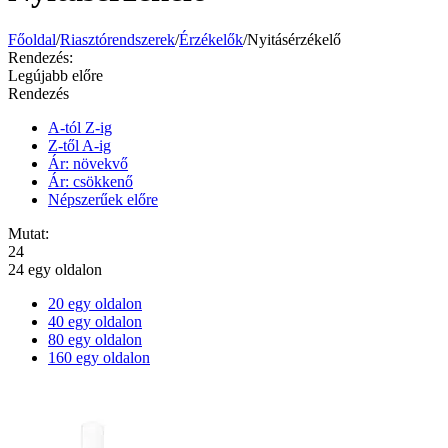
Főoldal
/
Riasztórendszerek
/
Érzékelők
/
Nyitásérzékelő
Rendezés:
Legújabb előre
Rendezés
A-tól Z-ig
Z-től A-ig
Ár: növekvő
Ár: csökkenő
Népszerűek előre
Mutat:
24
24 egy oldalon
20 egy oldalon
40 egy oldalon
80 egy oldalon
160 egy oldalon