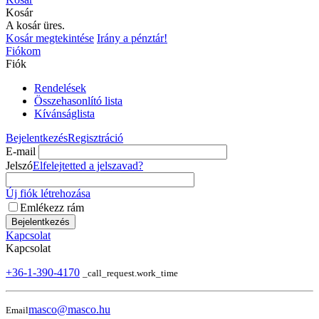
Kosár
A kosár üres.
Kosár megtekintése
Irány a pénztár!
Fiókom
Fiók
Rendelések
Összehasonlító lista
Kívánságlista
Bejelentkezés
Regisztráció
E-mail
Jelszó
Elfelejtetted a jelszavad?
Új fiók létrehozása
Emlékezz rám
Bejelentkezés
Kapcsolat
Kapcsolat
+36-1-390-4170
_call_request.work_time
masco@masco.hu
Email