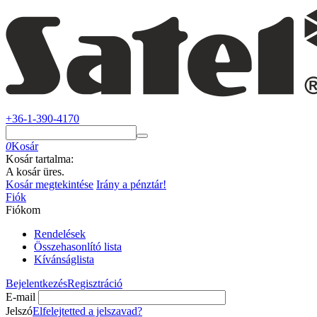
+36-1-390-4170
0
Kosár
Kosár tartalma:
A kosár üres.
Kosár megtekintése
Irány a pénztár!
Fiók
Fiókom
Rendelések
Összehasonlító lista
Kívánságlista
Bejelentkezés
Regisztráció
E-mail
Jelszó
Elfelejtetted a jelszavad?