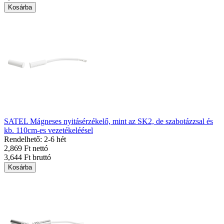
Kosárba
SATEL Mágneses nyitásérzékelő, mint az SK2, de szabotázzsal és
kb. 110cm-es vezetékeléésel
Rendelhető: 2-6 hét
2,869 Ft nettó
3,644 Ft bruttó
Kosárba