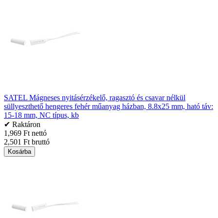
SATEL Mágneses nyitásérzékelő, ragasztó és csavar nélkül
süllyeszthető hengeres fehér műanyag házban, 8.8x25 mm, ható táv:
15-18 mm, NC típus, kb
✔ Raktáron
1,969 Ft nettó
2,501 Ft bruttó
Kosárba