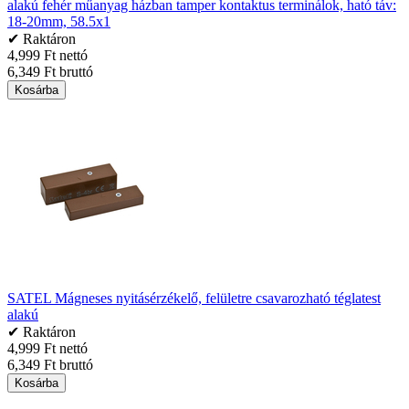
alakú fehér műanyag házban tamper kontaktus terminálok, ható táv:
18-20mm, 58.5x1
✔ Raktáron
4,999 Ft nettó
6,349 Ft bruttó
Kosárba
SATEL Mágneses nyitásérzékelő, felületre csavarozható téglatest
alakú
✔ Raktáron
4,999 Ft nettó
6,349 Ft bruttó
Kosárba