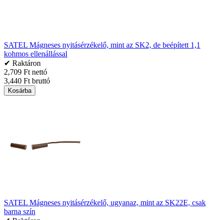
SATEL Mágneses nyitásérzékelő, mint az SK2, de beépített 1,1
kohmos ellenállással
✔ Raktáron
2,709 Ft nettó
3,440 Ft bruttó
Kosárba
SATEL Mágneses nyitásérzékelő, ugyanaz, mint az SK22E, csak
barna szín