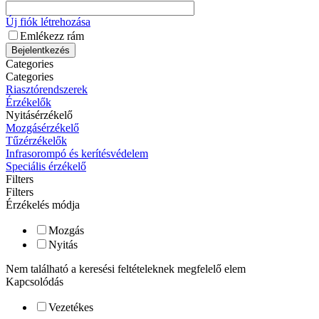
Új fiók létrehozása
Emlékezz rám
Bejelentkezés
Categories
Categories
Riasztórendszerek
Érzékelők
Nyitásérzékelő
Mozgásérzékelő
Tűzérzékelők
Infrasorompó és kerítésvédelem
Speciális érzékelő
Filters
Filters
Érzékelés módja
Mozgás
Nyitás
Nem található a keresési feltételeknek megfelelő elem
Kapcsolódás
Vezetékes