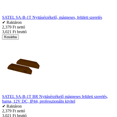
SATEL SA-B-1T Nyitásérzékelő, mágneses, felületi szerelés
✔ Raktáron
2,379 Ft nettó
3,021 Ft bruttó
Kosárba
SATEL SA-B-1T BR Nyitásérzékelő mágneses felületi szerelés,
barna, 12V DC, IP44, professzionális kivitel
✔ Raktáron
2,379 Ft nettó
3,021 Ft bruttó