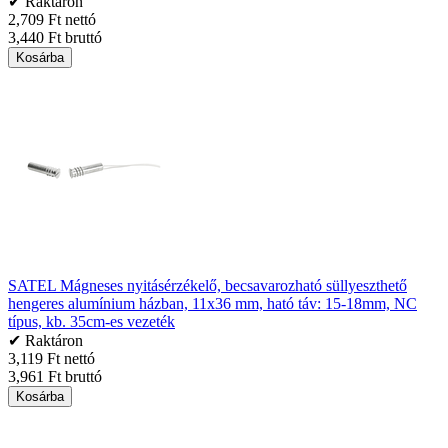
✔ Raktáron
2,709 Ft nettó
3,440 Ft bruttó
Kosárba
SATEL Mágneses nyitásérzékelő, becsavarozható süllyeszthető
hengeres alumínium házban, 11x36 mm, ható táv: 15-18mm, NC
típus, kb. 35cm-es vezeték
✔ Raktáron
3,119 Ft nettó
3,961 Ft bruttó
Kosárba