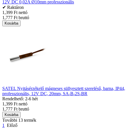
12V DC 0,02A Ø10mm professzionális
✔ Raktáron
1,399 Ft nettó
1,777 Ft bruttó
Kosárba
SATEL Nyitásérzékelő mágneses süllyesztett szerelésű, barna, IP44,
professzionális, 12V DC, 20mm, SA-B-2S-BR
Rendelhető: 2-6 hét
1,399 Ft nettó
1,777 Ft bruttó
Kosárba
További 13 termék
1
Előző