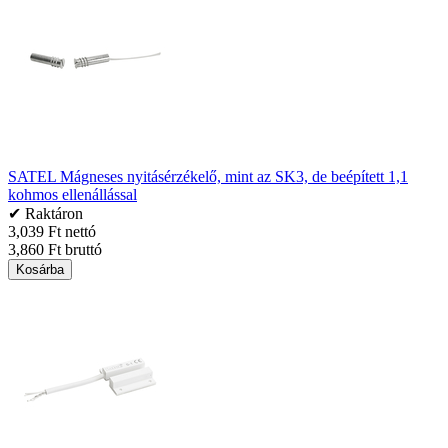
SATEL Mágneses nyitásérzékelő, mint az SK3, de beépített 1,1
kohmos ellenállással
✔ Raktáron
3,039 Ft nettó
3,860 Ft bruttó
Kosárba