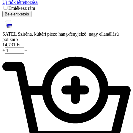
Új fiók létrehozása
Emlékezz rám
Bejelentkezés
SATEL Sziréna, kültéri piezo hang-fényjelző, nagy ellanállású
polikarb
14,731
Ft
+
−