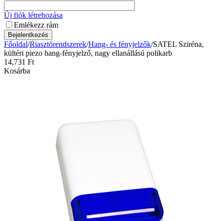
Új fiók létrehozása
Emlékezz rám
Bejelentkezés
Főoldal
/
Riasztórendszerek
/
Hang- és fényjelzők
/
SATEL Sziréna,
kültéri piezo hang-fényjelző, nagy ellanállású polikarb
14,731
Ft
Kosárba