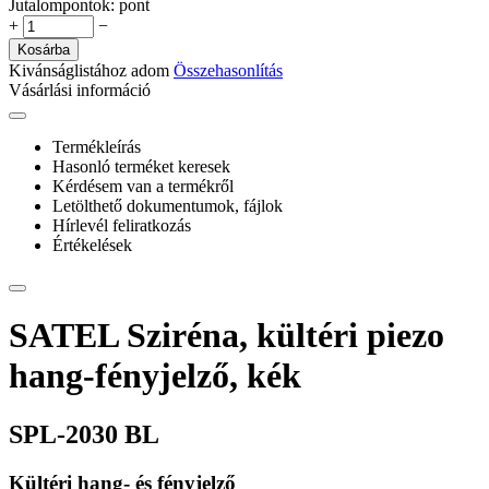
Jutalompontok:
pont
+
−
Kosárba
Kivánságlistához adom
Összehasonlítás
Vásárlási információ
Termékleírás
Hasonló terméket keresek
Kérdésem van a termékről
Letölthető dokumentumok, fájlok
Hírlevél feliratkozás
Értékelések
SATEL Sziréna, kültéri piezo
hang-fényjelző, kék
SPL-2030 BL
Kültéri hang- és fényjelző