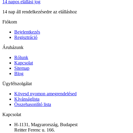
14 napos elállási jog
14 nap áll rendelkezésedre az elálláshoz
Fiókom
Bejelentkezés
Regisztráció
Áruházunk
Rólunk
Kapcsolat
Sitemap
Blog
Ügyfélszolgálat
Kövesd nyomon amegrendelésed
Kívánságlista
Összehasonlító lista
Kapcsolat
H-1131, Magyarország, Budapest
Reitter Ferenc u. 166.