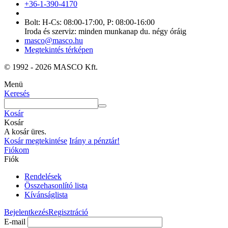
+36-1-390-4170
Bolt: H-Cs: 08:00-17:00, P: 08:00-16:00
Iroda és szerviz: minden munkanap du. négy óráig
masco@masco.hu
Megtekintés térképen
© 1992 - 2026 MASCO Kft.
Menü
Keresés
Kosár
Kosár
A kosár üres.
Kosár megtekintése
Irány a pénztár!
Fiókom
Fiók
Rendelések
Összehasonlító lista
Kívánságlista
Bejelentkezés
Regisztráció
E-mail