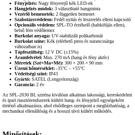
Fényjelzés:
Nagy fényerejű kék LED-ek
Hangjelzés módok:
3 választható hangminta
Vezérlő bemenetek:
2 független bemenet
Szabotázsvédelem:
Fedél nyitás és leszerelés elleni kapcsoló
Opcionális védelem:
SPL-TO érzékelő (habkifújás ellen),
belső fém védőlemez
Burkolat anyaga:
UV-stabilizált polikarbonát
Burkolat színe:
Kék (elérhető piros és narancssárga
változatban is)
Tápfeszültség:
12 V DC (±15%)
Áramfelvétel:
Max. 270 mA (hang és fény aktív)
Méretek (Szé×Ma×Mé):
300 × 200 × 90 mm
Üzemi hőmérséklet:
-35°C – +55°C
Védettségi szint:
IP43
Gyártó:
SATEL (Lengyelország)
Garancia:
2 év
Az SPL-2030 BL sziréna kiválóan alkalmas lakossági, kereskedelmi
és ipari riasztórendszerek kültéri hang- és fényjelző egységeként
történő alkalmazásra, ahol elsődleges szempont a megbízhatóság, a
mechanikai ellenállóság és a hosszú távú kültéri működés.
Minősítések: