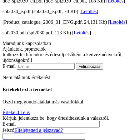
doc_spl2030_en.pdf (doc_spl2030_en.pdf, 108 Kb) [
Letöltés
]
spl2030_e.pdf (spl2030_e.pdf, 70 Kb) [
Letöltés
]
(Product_catalogue_2006_01_ENG.pdf, 24,131 Kb) [
Letöltés
]
spl2030.pdf (spl2030.pdf, 113 Kb) [
Letöltés
]
Maradjunk kapcsolatban
Ajánlatok, promóciók
Iratkozz fel híreinkre és értesülj elsőként a kedvezményekről,
újdonságokról!
E-mail
Feliratkozás
Nem találtunk értékelést
Értékeld ezt a terméket
Oszd meg gondolataidat más vásárlókkal
Értékeld Te is
Kérjük, jelentkezz be, hogy értesíthessünk a válaszról.
E-mail
Jelszó
Elfelejtetted a jelszavad?