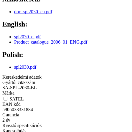
doc_spl2030_en.pdf
English:
spl2030_e.pdf
Product_catalogue_2006_01_ENG.pdf
Polish:
spl2030.pdf
Kereskedelmi adatok
Gyártói cikkszám
SA-SPL-2030-BL
Márka
SATEL
EAN kód
5905033331884
Garancia
2
év
Riasztó specifikációk
Kapcsolódás