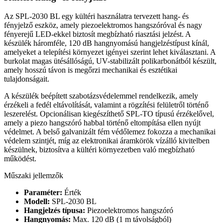
Az SPL-2030 BL egy kültéri használatra tervezett hang- és
fényjelző eszköz, amely piezoelektromos hangszóróval és nagy
fényerejű LED-ekkel biztosít megbízható riasztási jelzést. A
készülék háromféle, 120 dB hangnyomású hangjelzéstípust kínál,
amelyeket a telepítési környezet igényei szerint lehet kiválasztani. A
burkolat magas ütésállóságú, UV-stabilizált polikarbonátból készült,
amely hosszú távon is megőrzi mechanikai és esztétikai
tulajdonságait.
A készülék beépített szabotázsvédelemmel rendelkezik, amely
érzékeli a fedél eltávolítását, valamint a rögzítési felületről történő
leszerelést. Opcionálisan kiegészíthető SPL-TO típusú érzékelővel,
amely a piezo hangszóró habbal történő eltompítása ellen nyújt
védelmet. A belső galvanizált fém védőlemez fokozza a mechanikai
védelem szintjét, míg az elektronikai áramkörök vízálló kivitelben
készülnek, biztosítva a kültéri környezetben való megbízható
működést.
Műszaki jellemzők
Paraméter:
Érték
Modell:
SPL-2030 BL
Hangjelzés típusa:
Piezoelektromos hangszóró
Hangnyomás:
Max. 120 dB (1 m távolságból)