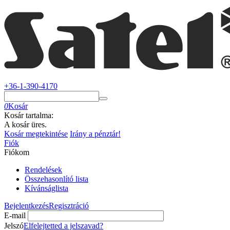
+36-1-390-4170
0
Kosár
Kosár tartalma:
A kosár üres.
Kosár megtekintése
Irány a pénztár!
Fiók
Fiókom
Rendelések
Összehasonlító lista
Kívánságlista
Bejelentkezés
Regisztráció
E-mail
Jelszó
Elfelejtetted a jelszavad?