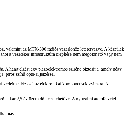
valamint az MTX-300 rádiós vezérlőhöz lett tervezve. A készülék
 ahol a vezetékes infrastruktúra kiépítése nem megoldható vagy nem
ja. A hangjelzést egy piezoelektromos sziréna biztosítja, amely négy
 piros színű optikai jelzéssel.
ai védelmet biztosít az elektronikai komponensek számára. A
ött akár 2,5 év üzemidőt tesz lehetővé. A nyugalmi áramfelvétel
lkalmas.