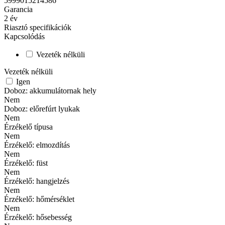
5999015214586
Garancia
2
év
Riasztó specifikációk
Kapcsolódás
Vezeték nélküli
Vezeték nélküli
Igen
Doboz: akkumulátornak hely
Nem
Doboz: előrefúrt lyukak
Nem
Érzékelő típusa
Nem
Érzékelő: elmozdítás
Nem
Érzékelő: füst
Nem
Érzékelő: hangjelzés
Nem
Érzékelő: hőmérséklet
Nem
Érzékelő: hősebesség