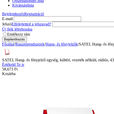
Összehasonlító lista
Kívánságlista
Bejelentkezés
Regisztráció
E-mail
Jelszó
Elfelejtetted a jelszavad?
Új fiók létrehozása
Emlékezz rám
Bejelentkezés
Főoldal
/
Riasztórendszerek
/
Hang- és fényjelzők
/
SATEL Hang- és fén
SATEL Hang- és fényjelző egység, kültéri, vezeték nélküli, r
Értékeld Te is
58,673
Ft
Kosárba