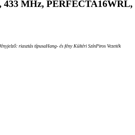
ádiós, 433 MHz, PERFECTA16WRL,
ényjelző: riasztás típusa
Hang- és fény
Kültéri
Szín
Piros
Vezeték