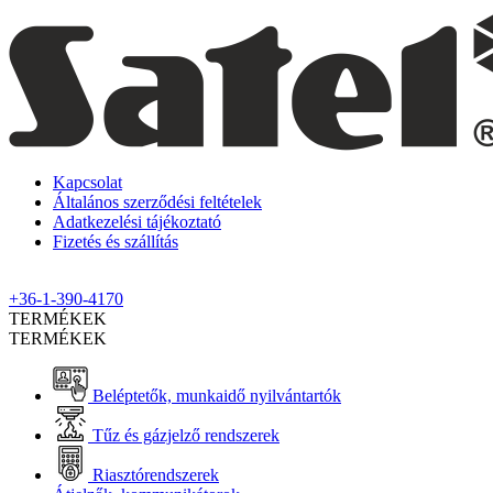
Kapcsolat
Általános szerződési feltételek
Adatkezelési tájékoztató
Fizetés és szállítás
+36-1-390-4170
TERMÉKEK
TERMÉKEK
Beléptetők, munkaidő nyilvántartók
Tűz és gázjelző rendszerek
Riasztórendszerek