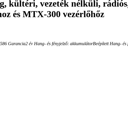
ég, kültéri, vezeték nélküli, r
 és MTX-300 vezérlőhőz
586
Garancia
2
év
Hang- és fényjelző: akkumulátor
Beépített
Hang- és f