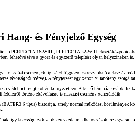
 Hang- és Fényjelző Egység
ezetten a PERFECTA 16-WRL, PERFECTA 32-WRL riasztóközpontokhoz, 
n, lehetővé téve a gyors és egyszerű telepítést olyan helyszíneken is,
gy a riasztási események típusától függően testreszabható a riasztás mód
s távolságból mérve). A fényjelzést egy xenon villanófény szolgáltatja,
ai védelmet nyújt kültéri környezetben. A belső fém ház további fizik
 felületről történő eltávolításra is riasztási esemény generálódik.
em (BATER3.6 típus) biztosítja, amely normál működési körülmények köz
z.
nak, így lakossági és kisebb kereskedelmi alkalmazásokhoz egyaránt a