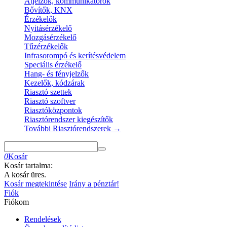
Átjelzők, kommunikátorok
Bővítők, KNX
Érzékelők
Nyitásérzékelő
Mozgásérzékelő
Tűzérzékelők
Infrasorompó és kerítésvédelem
Speciális érzékelő
Hang- és fényjelzők
Kezelők, kódzárak
Riasztó szettek
Riasztó szoftver
Riasztóközpontok
Riasztórendszer kiegészítők
További Riasztórendszerek
→
0
Kosár
Kosár tartalma:
A kosár üres.
Kosár megtekintése
Irány a pénztár!
Fiók
Fiókom
Rendelések