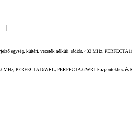
yjelző egység, kültéri, vezeték nélküli, rádiós, 433 MHz, PER
ádiós, 433 MHz, PERFECTA16WRL, PERFECTA32WRL központokhoz és 