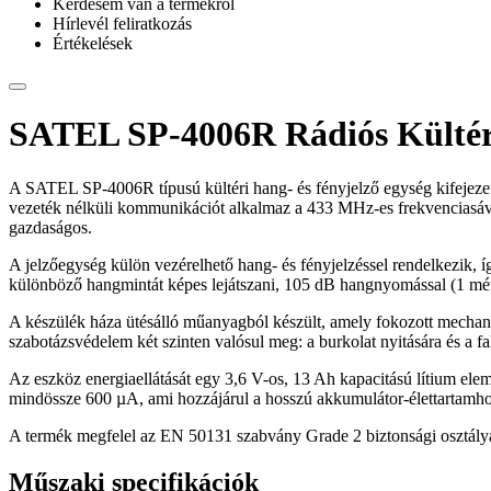
Kérdésem van a termékről
Hírlevél feliratkozás
Értékelések
SATEL SP-4006R Rádiós Kültéri
A SATEL SP-4006R típusú kültéri hang- és fényjelző egység kifej
vezeték nélküli kommunikációt alkalmaz a 433 MHz-es frekvenciasávba
gazdaságos.
A jelzőegység külön vezérelhető hang- és fényjelzéssel rendelkezik, í
különböző hangmintát képes lejátszani, 105 dB hangnyomással (1 métere
A készülék háza ütésálló műanyagból készült, amely fokozott mechanik
szabotázsvédelem két szinten valósul meg: a burkolat nyitására és a fali
Az eszköz energiaellátását egy 3,6 V-os, 13 Ah kapacitású lítium el
mindössze 600 µA, ami hozzájárul a hosszú akkumulátor-élettartamho
A termék megfelel az EN 50131 szabvány Grade 2 biztonsági osztályá
Műszaki specifikációk