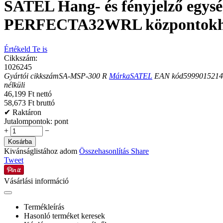
SATEL Hang- és fényjelző egys
PERFECTA32WRL központokhoz
Értékeld Te is
Cikkszám:
1026245
Gyártói cikkszám
SA-MSP-300 R
Márka
SATEL
EAN kód
5999015214
nélküli
46,199 Ft nettó
58,673 Ft bruttó
✔ Raktáron
Jutalompontok:
pont
+
−
Kosárba
Kivánságlistához adom
Összehasonlítás
Share
Tweet
Vásárlási információ
Termékleírás
Hasonló terméket keresek