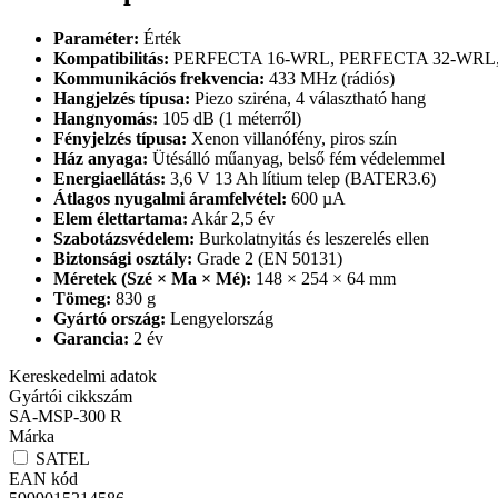
Paraméter:
Érték
Kompatibilitás:
PERFECTA 16-WRL, PERFECTA 32-WRL,
Kommunikációs frekvencia:
433 MHz (rádiós)
Hangjelzés típusa:
Piezo sziréna, 4 választható hang
Hangnyomás:
105 dB (1 méterről)
Fényjelzés típusa:
Xenon villanófény, piros szín
Ház anyaga:
Ütésálló műanyag, belső fém védelemmel
Energiaellátás:
3,6 V 13 Ah lítium telep (BATER3.6)
Átlagos nyugalmi áramfelvétel:
600 µA
Elem élettartama:
Akár 2,5 év
Szabotázsvédelem:
Burkolatnyitás és leszerelés ellen
Biztonsági osztály:
Grade 2 (EN 50131)
Méretek (Szé × Ma × Mé):
148 × 254 × 64 mm
Tömeg:
830 g
Gyártó ország:
Lengyelország
Garancia:
2 év
Kereskedelmi adatok
Gyártói cikkszám
SA-MSP-300 R
Márka
SATEL
EAN kód