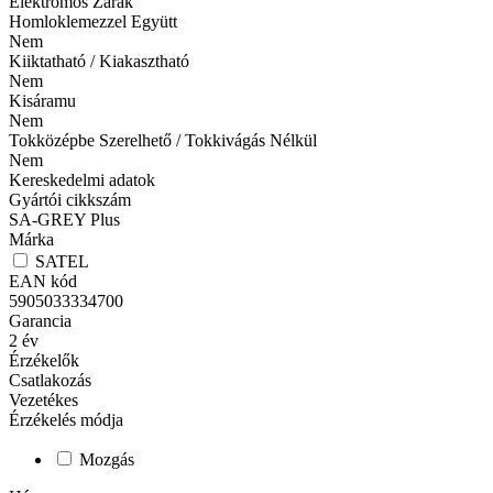
Elektromos Zárak
Homloklemezzel Együtt
Nem
Kiiktatható / Kiakasztható
Nem
Kisáramu
Nem
Tokközépbe Szerelhető / Tokkivágás Nélkül
Nem
Kereskedelmi adatok
Gyártói cikkszám
SA-GREY Plus
Márka
SATEL
EAN kód
5905033334700
Garancia
2
év
Érzékelők
Csatlakozás
Vezetékes
Érzékelés módja
Mozgás