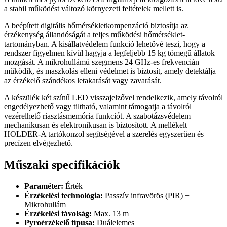
a stabil működést változó környezeti feltételek mellett is.
A beépített digitális hőmérsékletkompenzáció biztosítja az
érzékenység állandóságát a teljes működési hőmérséklet-
tartományban. A kisállatvédelem funkció lehetővé teszi, hogy a
rendszer figyelmen kívül hagyja a legfeljebb 15 kg tömegű állatok
mozgását. A mikrohullámú szegmens 24 GHz-es frekvencián
működik, és maszkolás elleni védelmet is biztosít, amely detektálja
az érzékelő szándékos letakarását vagy zavarását.
A készülék két színű LED visszajelzővel rendelkezik, amely távolról
engedélyezhető vagy tiltható, valamint támogatja a távolról
vezérelhető riasztásmemória funkciót. A szabotázsvédelem
mechanikusan és elektronikusan is biztosított. A mellékelt
HOLDER-A tartókonzol segítségével a szerelés egyszerűen és
precízen elvégezhető.
Műszaki specifikációk
Paraméter:
Érték
Érzékelési technológia:
Passzív infravörös (PIR) +
Mikrohullám
Érzékelési távolság:
Max. 13 m
Pyroérzékelő típusa:
Duálelemes