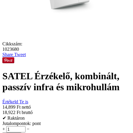
Cikkszám:
1023680
Share
Tweet
SATEL Érzékelő, kombinált,
passzív infra és mikrohullám
Értékeld Te is
14,899 Ft nettó
18,922 Ft bruttó
✔ Raktáron
Jutalompontok:
pont
+
−