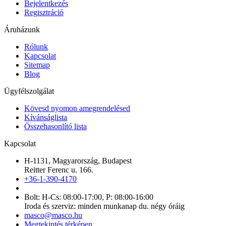
Bejelentkezés
Regisztráció
Áruházunk
Rólunk
Kapcsolat
Sitemap
Blog
Ügyfélszolgálat
Kövesd nyomon amegrendelésed
Kívánságlista
Összehasonlító lista
Kapcsolat
H-1131, Magyarország, Budapest
Reitter Ferenc u. 166.
+36-1-390-4170
Bolt: H-Cs: 08:00-17:00, P: 08:00-16:00
Iroda és szerviz: minden munkanap du. négy óráig
masco@masco.hu
Megtekintés térképen