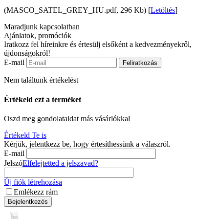
(MASCO_SATEL_GREY_HU.pdf, 296 Kb) [
Letöltés
]
Maradjunk kapcsolatban
Ajánlatok, promóciók
Iratkozz fel híreinkre és értesülj elsőként a kedvezményekről,
újdonságokról!
E-mail
Feliratkozás
Nem találtunk értékelést
Értékeld ezt a terméket
Oszd meg gondolataidat más vásárlókkal
Értékeld Te is
Kérjük, jelentkezz be, hogy értesíthessünk a válaszról.
E-mail
Jelszó
Elfelejtetted a jelszavad?
Új fiók létrehozása
Emlékezz rám
Bejelentkezés