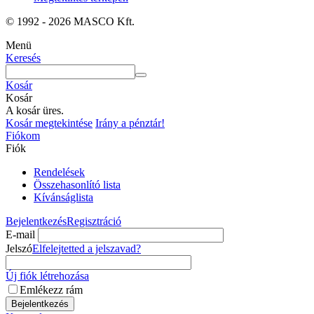
© 1992 - 2026 MASCO Kft.
Menü
Keresés
Kosár
Kosár
A kosár üres.
Kosár megtekintése
Irány a pénztár!
Fiókom
Fiók
Rendelések
Összehasonlító lista
Kívánságlista
Bejelentkezés
Regisztráció
E-mail
Jelszó
Elfelejtetted a jelszavad?
Új fiók létrehozása
Emlékezz rám
Bejelentkezés