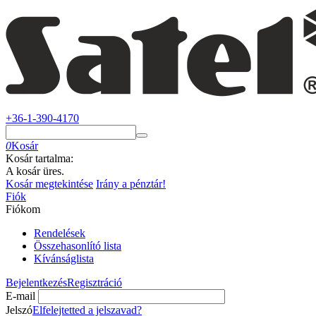
+36-1-390-4170
0
Kosár
Kosár tartalma:
A kosár üres.
Kosár megtekintése
Irány a pénztár!
Fiók
Fiókom
Rendelések
Összehasonlító lista
Kívánságlista
Bejelentkezés
Regisztráció
E-mail
Jelszó
Elfelejtetted a jelszavad?