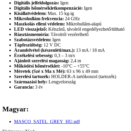
Digitális jelfeldolgozás:
Igen
Digitális hőmérsékletkompenzáció:
Igen
Kisállatvédelem:
Max. 15 kg-ig
Mikrohullám frekvencia:
24 GHz
Maszkolás elleni védelem:
Mikrohullám-alapú
LED visszajelző:
Kétszínű, távolról engedélyezhető/tiltható
Riasztásmemória:
Távolról vezérelhető
Szabotázsvédelem:
Igen
Tápfeszültség:
12 V DC
Áramfelvétel (készenléti/max.):
13 mA / 18 mA
Érzékelési sebesség:
0,3 – 3 m/s
Ajánlott szerelési magasság:
2,4 m
Működési hőmérséklet:
-10°C – +55°C
Méretek (Szé x Ma x Mé):
63 x 96 x 49 mm
Szerelési tartozék:
HOLDER-A tartókonzol (tartozék)
Származási hely:
Lengyelország
Garancia:
3 év
Magyar:
MASCO_SATEL_GREY_HU.pdf