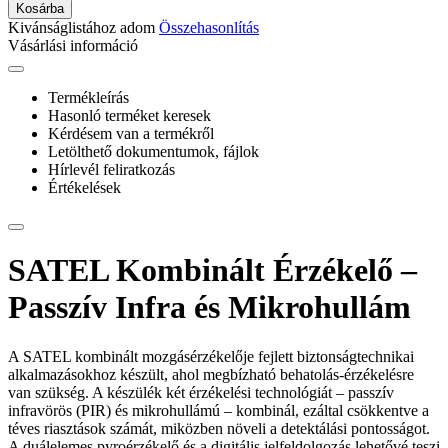
Kosárba
Kivánságlistához adom
Összehasonlítás
Vásárlási információ
Termékleírás
Hasonló terméket keresek
Kérdésem van a termékről
Letölthető dokumentumok, fájlok
Hírlevél feliratkozás
Értékelések
SATEL Kombinált Érzékelő –
Passzív Infra és Mikrohullám
A SATEL kombinált mozgásérzékelője fejlett biztonságtechnikai
alkalmazásokhoz készült, ahol megbízható behatolás-érzékelésre
van szükség. A készülék két érzékelési technológiát – passzív
infravörös (PIR) és mikrohullámú – kombinál, ezáltal csökkentve a
téves riasztások számát, miközben növeli a detektálási pontosságot.
A duálelemes pyroérzékelő és a digitális jelfeldolgozás lehetővé teszi