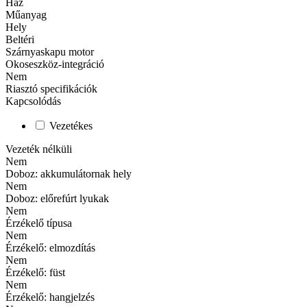
Ház
Műanyag
Hely
Beltéri
Szárnyaskapu motor
Okoseszköz-integráció
Nem
Riasztó specifikációk
Kapcsolódás
Vezetékes
Vezeték nélküli
Nem
Doboz: akkumulátornak hely
Nem
Doboz: előrefúrt lyukak
Nem
Érzékelő típusa
Nem
Érzékelő: elmozdítás
Nem
Érzékelő: füst
Nem
Érzékelő: hangjelzés