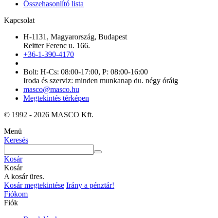
Összehasonlító lista
Kapcsolat
H-1131, Magyarország, Budapest
Reitter Ferenc u. 166.
+36-1-390-4170
Bolt: H-Cs: 08:00-17:00, P: 08:00-16:00
Iroda és szerviz: minden munkanap du. négy óráig
masco@masco.hu
Megtekintés térképen
© 1992 - 2026 MASCO Kft.
Menü
Keresés
Kosár
Kosár
A kosár üres.
Kosár megtekintése
Irány a pénztár!
Fiókom
Fiók