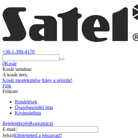
+36-1-390-4170
0
Kosár
Kosár tartalma:
A kosár üres.
Kosár megtekintése
Irány a pénztár!
Fiók
Fiókom
Rendelések
Összehasonlító lista
Kívánságlista
Bejelentkezés
Regisztráció
E-mail
Jelszó
Elfelejtetted a jelszavad?