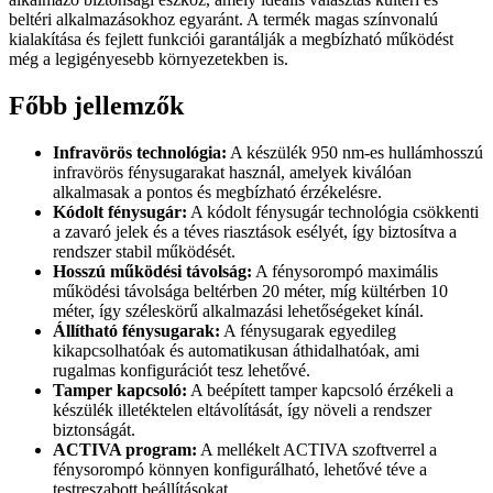
beltéri alkalmazásokhoz egyaránt. A termék magas színvonalú
kialakítása és fejlett funkciói garantálják a megbízható működést
még a legigényesebb környezetekben is.
Főbb jellemzők
Infravörös technológia:
A készülék 950 nm-es hullámhosszú
infravörös fénysugarakat használ, amelyek kiválóan
alkalmasak a pontos és megbízható érzékelésre.
Kódolt fénysugár:
A kódolt fénysugár technológia csökkenti
a zavaró jelek és a téves riasztások esélyét, így biztosítva a
rendszer stabil működését.
Hosszú működési távolság:
A fénysorompó maximális
működési távolsága beltérben 20 méter, míg kültérben 10
méter, így széleskörű alkalmazási lehetőségeket kínál.
Állítható fénysugarak:
A fénysugarak egyedileg
kikapcsolhatóak és automatikusan áthidalhatóak, ami
rugalmas konfigurációt tesz lehetővé.
Tamper kapcsoló:
A beépített tamper kapcsoló érzékeli a
készülék illetéktelen eltávolítását, így növeli a rendszer
biztonságát.
ACTIVA program:
A mellékelt ACTIVA szoftverrel a
fénysorompó könnyen konfigurálható, lehetővé téve a
testreszabott beállításokat.