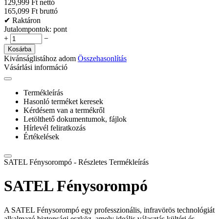
129,999 Ft nettó
165,099 Ft bruttó
✔ Raktáron
Jutalompontok:
pont
+
−
Kosárba
Kivánságlistához adom
Összehasonlítás
Vásárlási információ
Termékleírás
Hasonló terméket keresek
Kérdésem van a termékről
Letölthető dokumentumok, fájlok
Hírlevél feliratkozás
Értékelések
SATEL Fénysorompó - Részletes Termékleírás
SATEL Fénysorompó
A SATEL Fénysorompó egy professzionális, infravörös technológiát
alkalmazó biztonsági eszköz, amely ideális választás kültéri és