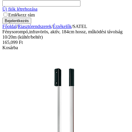
Új fiók létrehozása
Emlékezz rám
Bejelentkezés
Főoldal
/
Riasztórendszerek
/
Érzékelők
/
SATEL
Fénysorompó,infravörös, aktív, 184cm hossz, működési távolság
10/20m (kültér/beltér)
165,099
Ft
Kosárba