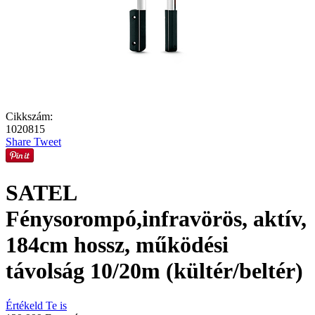
Cikkszám:
1020815
Share
Tweet
SATEL
Fénysorompó,infravörös, aktív,
184cm hossz, működési
távolság 10/20m (kültér/beltér)
Értékeld Te is