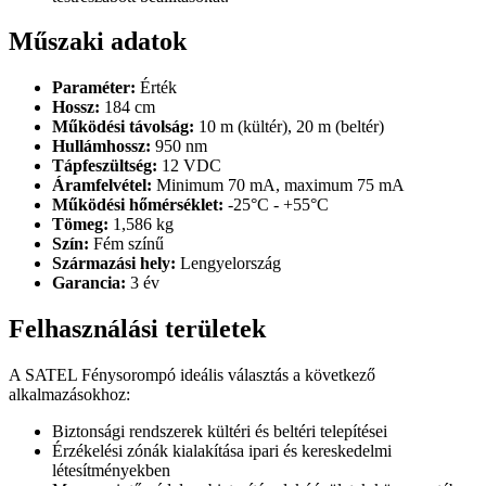
Műszaki adatok
Paraméter:
Érték
Hossz:
184 cm
Működési távolság:
10 m (kültér), 20 m (beltér)
Hullámhossz:
950 nm
Tápfeszültség:
12 VDC
Áramfelvétel:
Minimum 70 mA, maximum 75 mA
Működési hőmérséklet:
-25°C - +55°C
Tömeg:
1,586 kg
Szín:
Fém színű
Származási hely:
Lengyelország
Garancia:
3 év
Felhasználási területek
A SATEL Fénysorompó ideális választás a következő
alkalmazásokhoz:
Biztonsági rendszerek kültéri és beltéri telepítései
Érzékelési zónák kialakítása ipari és kereskedelmi
létesítményekben