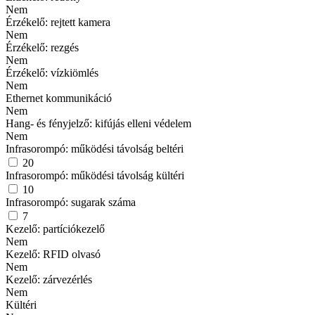
Nem
Érzékelő: rejtett kamera
Nem
Érzékelő: rezgés
Nem
Érzékelő: vízkiömlés
Nem
Ethernet kommunikáció
Nem
Hang- és fényjelző: kifújás elleni védelem
Nem
Infrasorompó: működési távolság beltéri
20
Infrasorompó: működési távolság kültéri
10
Infrasorompó: sugarak száma
7
Kezelő: partíciókezelő
Nem
Kezelő: RFID olvasó
Nem
Kezelő: zárvezérlés
Nem
Kültéri