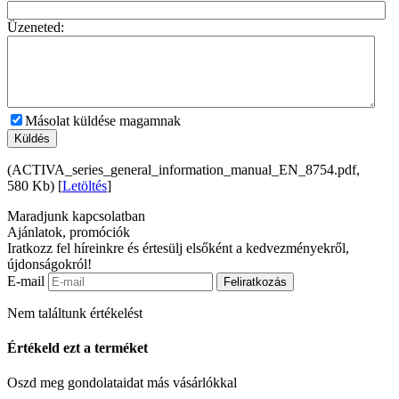
Üzeneted:
Másolat küldése magamnak
Küldés
(ACTIVA_series_general_information_manual_EN_8754.pdf,
580 Kb) [
Letöltés
]
Maradjunk kapcsolatban
Ajánlatok, promóciók
Iratkozz fel híreinkre és értesülj elsőként a kedvezményekről,
újdonságokról!
E-mail
Feliratkozás
Nem találtunk értékelést
Értékeld ezt a terméket
Oszd meg gondolataidat más vásárlókkal