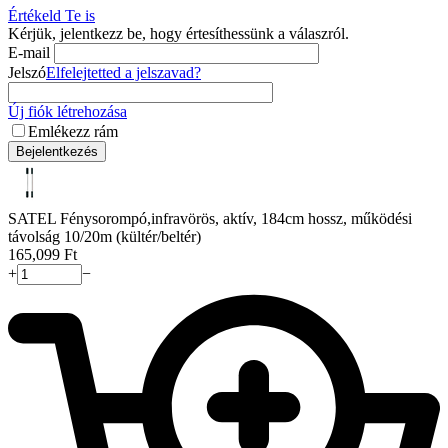
Értékeld Te is
Kérjük, jelentkezz be, hogy értesíthessünk a válaszról.
E-mail
Jelszó
Elfelejtetted a jelszavad?
Új fiók létrehozása
Emlékezz rám
Bejelentkezés
SATEL Fénysorompó,infravörös, aktív, 184cm hossz, működési
távolság 10/20m (kültér/beltér)
165,099
Ft
+
−