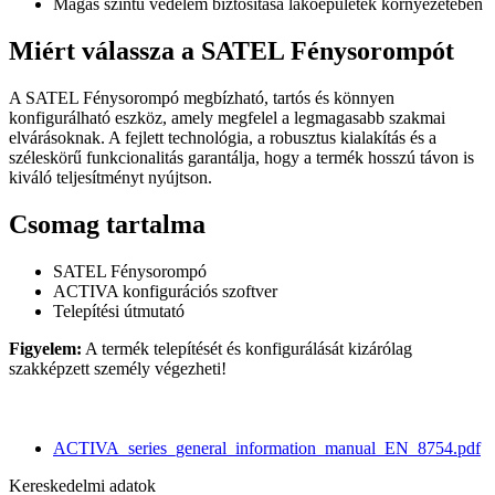
Magas szintű védelem biztosítása lakóépületek környezetében
Miért válassza a SATEL Fénysorompót
A SATEL Fénysorompó megbízható, tartós és könnyen
konfigurálható eszköz, amely megfelel a legmagasabb szakmai
elvárásoknak. A fejlett technológia, a robusztus kialakítás és a
széleskörű funkcionalitás garantálja, hogy a termék hosszú távon is
kiváló teljesítményt nyújtson.
Csomag tartalma
SATEL Fénysorompó
ACTIVA konfigurációs szoftver
Telepítési útmutató
Figyelem:
A termék telepítését és konfigurálását kizárólag
szakképzett személy végezheti!
ACTIVA_series_general_information_manual_EN_8754.pdf
Kereskedelmi adatok