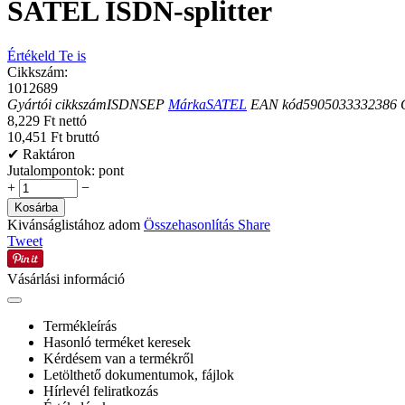
SATEL ISDN-splitter
Értékeld Te is
Cikkszám:
1012689
Gyártói cikkszám
ISDNSEP
Márka
SATEL
EAN kód
5905033332386
8,229 Ft nettó
10,451 Ft bruttó
✔ Raktáron
Jutalompontok:
pont
+
−
Kosárba
Kivánságlistához adom
Összehasonlítás
Share
Tweet
Vásárlási információ
Termékleírás
Hasonló terméket keresek
Kérdésem van a termékről
Letölthető dokumentumok, fájlok
Hírlevél feliratkozás