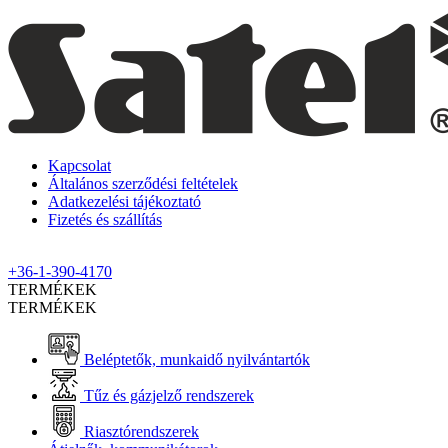
Kapcsolat
Általános szerződési feltételek
Adatkezelési tájékoztató
Fizetés és szállítás
+36-1-390-4170
TERMÉKEK
TERMÉKEK
Beléptetők, munkaidő nyilvántartók
Tűz és gázjelző rendszerek
Riasztórendszerek