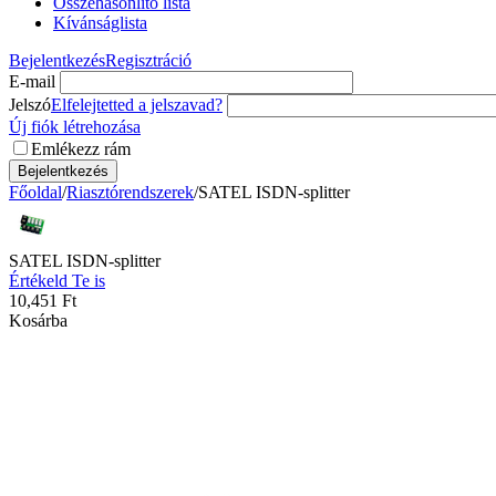
Összehasonlító lista
Kívánságlista
Bejelentkezés
Regisztráció
E-mail
Jelszó
Elfelejtetted a jelszavad?
Új fiók létrehozása
Emlékezz rám
Bejelentkezés
Főoldal
/
Riasztórendszerek
/
SATEL ISDN-splitter
SATEL ISDN-splitter
Értékeld Te is
10,451
Ft
Kosárba