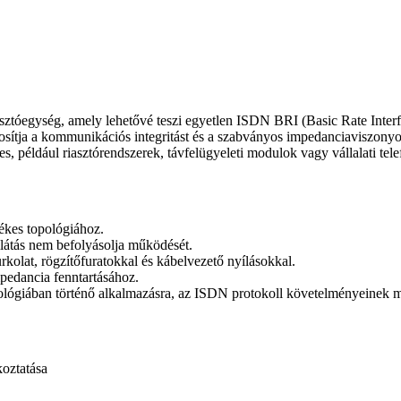
losztóegység, amely lehetővé teszi egyetlen ISDN BRI (Basic Rate Inter
ztosítja a kommunikációs integritást és a szabványos impedanciaviszony
s, például riasztórendszerek, távfelügyeleti modulok vagy vállalati tel
ékes topológiához.
llátás nem befolyásolja működését.
olat, rögzítőfuratokkal és kábelvezető nyílásokkal.
pedancia fenntartásához.
lógiában történő alkalmazásra, az ISDN protokoll követelményeinek m
koztatása