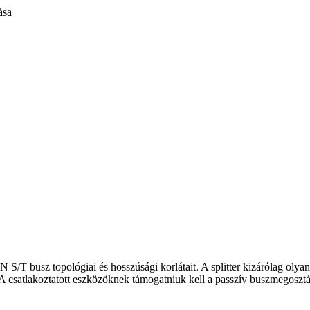
ása
S/T busz topológiai és hosszúsági korlátait. A splitter kizárólag olya
csatlakoztatott eszközöknek támogatniuk kell a passzív buszmegosztás