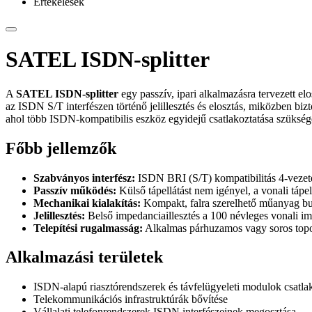
Értékelések
SATEL ISDN-splitter
A
SATEL ISDN-splitter
egy passzív, ipari alkalmazásra tervezett e
az ISDN S/T interfészen történő jelillesztés és elosztás, miközben bi
ahol több ISDN-kompatibilis eszköz egyidejű csatlakoztatása szüksége
Főbb jellemzők
Szabványos interfész:
ISDN BRI (S/T) kompatibilitás 4-vezet
Passzív működés:
Külső tápellátást nem igényel, a vonali tápe
Mechanikai kialakítás:
Kompakt, falra szerelhető műanyag burk
Jelillesztés:
Belső impedanciaillesztés a 100 névleges vonali im
Telepítési rugalmasság:
Alkalmas párhuzamos vagy soros topo
Alkalmazási területek
ISDN-alapú riasztórendszerek és távfelügyeleti modulok csatla
Telekommunikációs infrastruktúrák bővítése
Vállalati telefonrendszerek ISDN interfészeinek megosztása