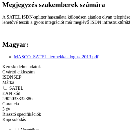
Megjegyzés szakemberek számára
A SATEL ISDN-splitter használata különösen ajánlott olyan telepítés
lehetővé teszik a gyors integrációt már meglévő ISDN infrastruktúrákb
Magyar:
MASCO_SATEL_termekkatalogus_2013.pdf
Kereskedelmi adatok
Gyártói cikkszám
ISDNSEP
Márka
SATEL
EAN kód
5905033332386
Garancia
3
év
Riasztó specifikációk
Kapcsolódás
Vezetékes