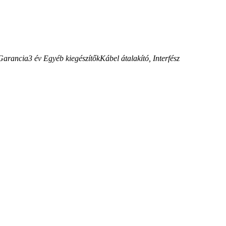
Garancia
3
év
Egyéb kiegészítők
Kábel átalakító, Interfész