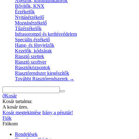
Átjelzők, kommunikátorok
Bővítők, KNX
Érzékelők
Nyitásérzékelő
Mozgásérzékelő
Tűzérzékelők
Infrasorompó és kerítésvédelem
Speciális érzékelő
Hang- és fényjelzők
Kezelők, kódzárak
Riasztó szettek
Riasztó szoftver
Riasztóközpontok
Riasztórendszer kiegészítők
További Riasztórendszerek
→
0
Kosár
Kosár tartalma:
A kosár üres.
Kosár megtekintése
Irány a pénztár!
Fiók
Fiókom
Rendelések