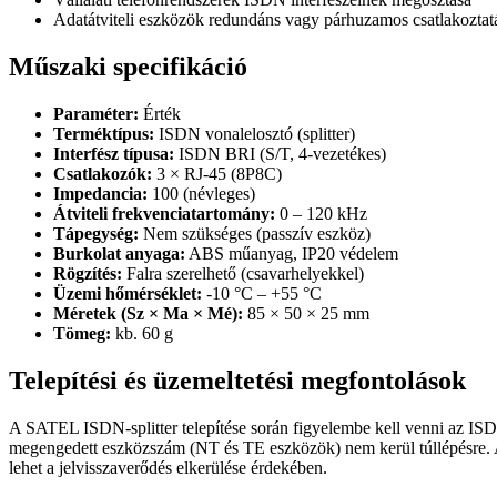
Adatátviteli eszközök redundáns vagy párhuzamos csatlakoztat
Műszaki specifikáció
Paraméter:
Érték
Terméktípus:
ISDN vonalelosztó (splitter)
Interfész típusa:
ISDN BRI (S/T, 4-vezetékes)
Csatlakozók:
3 × RJ-45 (8P8C)
Impedancia:
100 (névleges)
Átviteli frekvenciatartomány:
0 – 120 kHz
Tápegység:
Nem szükséges (passzív eszköz)
Burkolat anyaga:
ABS műanyag, IP20 védelem
Rögzítés:
Falra szerelhető (csavarhelyekkel)
Üzemi hőmérséklet:
-10 °C – +55 °C
Méretek (Sz × Ma × Mé):
85 × 50 × 25 mm
Tömeg:
kb. 60 g
Telepítési és üzemeltetési megfontolások
A SATEL ISDN-splitter telepítése során figyelembe kell venni az ISDN 
megengedett eszközszám (NT és TE eszközök) nem kerül túllépésre. A 
lehet a jelvisszaverődés elkerülése érdekében.