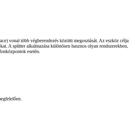
face) vonal több végberendezés közötti megosztását. Az eszköz célja
okat. A splitter alkalmazása különösen hasznos olyan rendszerekben,
efonközpontok esetén.
egfelelően.