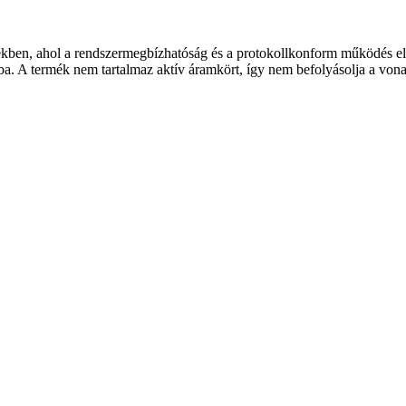
ekben, ahol a rendszermegbízhatóság és a protokollkonform működés el
a. A termék nem tartalmaz aktív áramkört, így nem befolyásolja a vonali